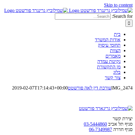
Skip to content
Search for:
בית
אודות המשרד
תחומי עיסוק
הצוות
מאמרים
נקיטת עמדה
מן התקשורת
בלוג
צור קשר
IMG_2474
עורכת דין לאה פורשטט
2019-02-07T17:14:43+00:00
יצירת קשר
סניף תל אביב
03-5444860
סניף חדרה
06-7349987