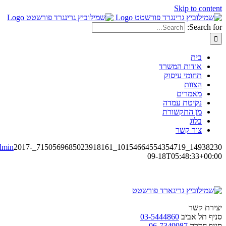
Skip to c
Sear
בית
אודות המשרד
תחומי עיסוק
הצוות
מאמרים
נקיטת עמדה
מן התקשורת
בלוג
צור קשר
digiadmin
2017-
14938230_101546645543
09-18T05:48:33+
 קשר
ל אביב
03-5444860
חדרה
06-7349987