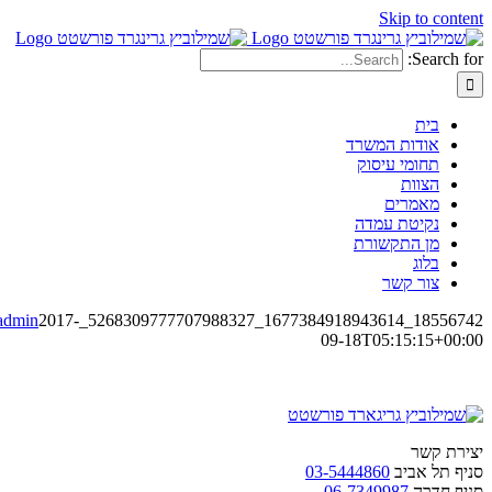
Skip to co
Search
בית
אודות המשרד
תחומי עיסוק
הצוות
מאמרים
נקיטת עמדה
מן התקשורת
בלוג
צור קשר
digiadmin
2017-
18556742_1677384918943614_
09-18T05:15:15+0
ת קשר
 תל אביב
03-5444860
 חדרה
06-7349987