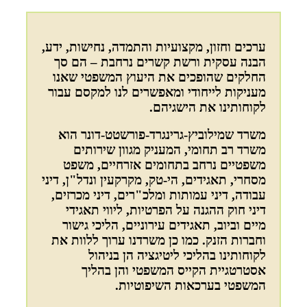
ערכים וחזון, מקצועיות והתמדה, נחישות, ידע,
הבנה עסקית ורשת קשרים נרחבת – הם סך
החלקים שהופכים את היעוץ המשפטי שאנו
מעניקות לייחודי ומאפשרים לנו למקסם עבור
לקוחותינו את הישגיהם.
משרד שמילוביץ-גרינגרד-פורשטט-דונר הוא
משרד רב תחומי, המעניק מגוון שירותים
משפטיים נרחב בתחומים אזרחיים, משפט
מסחרי, תאגידים, הי-טק, מקרקעין ונדל"ן, דיני
עבודה, דיני עמותות ומלכ"רים, דיני מכרזים,
דיני חוק ההגנה על הפרטיות, ליווי תאגידי
מיים וביוב, תאגידים עירוניים, הליכי גישור
וחברות הזנק. כמו כן משרדנו ערוך ללוות את
לקוחותינו בהליכי ליטיגציה הן בניהול
אסטרטגיית הקייס המשפטי והן בהליך
המשפטי בערכאות השיפוטיות.