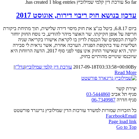
So far עורכת דין קלמי שמילוביץ has created 1 blog entries.
עדכון בנושא חוק ריבוי דירות, אוגוסט 2017
ביום 6.8.17, ביטל בג"צ את חוק מיסוי דירה שלישית, תוך מתיחת ביקורת
חריפה על אופן חקיקתו. שר האוצר מיהר להודיע, כי נוסח החוק יוחזר
לועדת הכספים של הכנסת לדיון בו לקראת אישורו בקריאה שניה
ושלישית עוד בתקופת הפגרה. הערכה אחרת, אשר נראית לי סבירה
יותר, היא שאישור החוק אינו צפוי לפני סוף 2017. הדעה הרווחת היא
שיוכנסו שינויים מהותיים בחוק,
By
2017-09-18T03:33:58+00:00
עורכת דין קלמי שמילוביץ
|
נדל"ן
|
Read More
יצירת קשר
סניף תל אביב
03-5444860
סניף חדרה
06-7349987
כל הזכויות שמורות למשרד עורכות הדין שמילוביץ גרינגרד פורשטט
Facebook
Email
Page load link
Go to Top