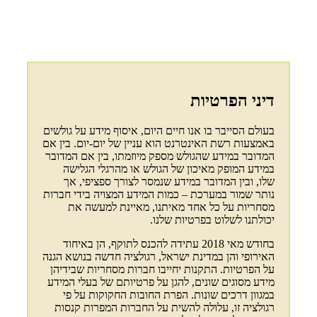
דיני הפרטיות
בעולם הסייבר בו אנו חיים היום, איסוף מידע על גולשים
באמצעות רשת האינטרנט הוא עניין של יום-יום. בין אם
המדובר במידע שהגולש מספק מיוזמתו, בין אם המדובר
במידע המופק מאיכון של הגולש או מהרגלי הגלישה
שלו, ובין המדובר במידע שנמסר לצורך ספציפי, אך
נותר שמור במערכת – כמות המידע המצויה בידי חברות
מסחריות על כל אחד מאיתנו, מאיינת למעשה את
יכולתנו לשלוט בפרטיות שלנו.
בחודש מאי 2018 עתידה להכנס לתוקף, הן באיחוד
האירופי והן במדינת ישראל, רגולציה חדשה בנושא הגנה
על הפרטיות. התקנות יחייבו חברות מסחריות שבידיהן
מידע מסוגים שונים, להגן על פרטיותם של בעלי המידע
במגוון דרכים שונות. הפרת החובות החקוקות על פי
רגולציה זו, עלולה להשית על החברות המפרות קנסות