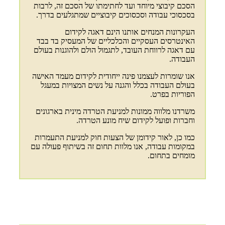
הסכם קיבוצי מיוחד ועד לחתימתו של הסכם זה, לרבות
בסכסוכי עבודה וסכסוכים קיבוציים שמתגלעים בדרך.
העקרונות המנחים אותנו הינם דאגה לקידום
האינטרסים העסקיים והכלכליים של המעסיק בד בבד
עם דאגה לרווחת העובד, לתגמול הולם ולהוגנות בעולם
העבודה.
אנו שומרות לעצמנו פינה ייחודית לקידום מעמד האישה
בעולם העבודה בכלל והגנה על נשים המצויות במעגל
הפוריות בפרט.
משרדנו מלווה ממונות למניעת הטרדה מינית בארגונים
וחברות ופועל לקידום שיח מונע הטרדה.
כמו כן, לאור קידומן של הצעות חוק למניעת התעמרות
במקומות עבודה, אנו מלוות תחום זה בשיתוף פעולה עם
מומחים בתחום.