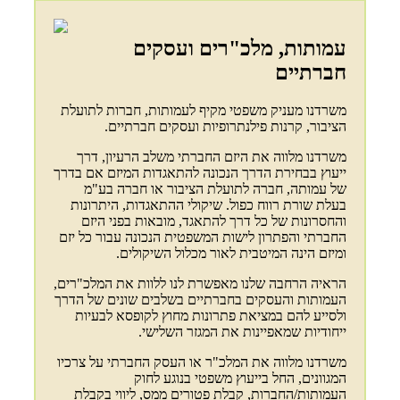
עמותות, מלכ"רים ועסקים
חברתיים
משרדנו מעניק משפטי מקיף לעמותות, חברות לתועלת
הציבור, קרנות פילנתרופיות ועסקים חברתיים.
משרדנו מלווה את היזם החברתי משלב הרעיון, דרך
ייעוץ בבחירת הדרך הנכונה להתאגדות המיזם אם בדרך
של עמותה, חברה לתועלת הציבור או חברה בע"מ
בעלת שורת רווח כפול. שיקולי ההתאגדות, היתרונות
והחסרונות של כל דרך להתאגד, מובאות בפני היזם
החברתי והפתרון לישות המשפטית הנכונה עבור כל יזם
ומיזם הינה המיטבית לאור מכלול השיקולים.
הראיה הרחבה שלנו מאפשרת לנו ללוות את המלכ"רים,
העמותות והעסקים בחברתיים בשלבים שונים של הדרך
ולסייע להם במציאת פתרונות מחוץ לקופסא לבעיות
ייחודיות שמאפיינות את המגזר השלישי.
משרדנו מלווה את המלכ"ר או העסק החברתי על צרכיו
המגוונים, החל בייעוץ משפטי בנוגע לחוק
העמותות/החברות, קבלת פטורים ממס, ליווי בקבלת