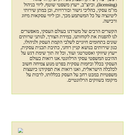
(licensing), וכיוצ"ב, ייעוץ משפטי שוטף, ליווי בניהול
מו"מ עסקי, בהליכי גישור ובוררויות, וכן במתן שירותי
ליטיגציה על כל המשתמע מכך, וכן ליווי עסקאות מיזוג
ורכישה.
הקשרים הרבים של משרדנו בעולם העסקי, מאפשרים
לנו להפנות את לקוחותנו, במידת הצורך, לנותני שרותים
שונים בתחומים חיוניים לשלבי הקמת העסק ולניהולו,
כגון שירותים בנושא קניין רוחני, כתיבת תכנית עסקית,
ייעוץ שיווקי ואסטרטגי ועוד, וכל זה תוך שימת דגש על
ההיבט המשפטי עסקי הרלוונטי.אנו רואות בעולם
העסקי בכלל וביזמות עסקית בפרט מנוע צמיחה חשוב
לכלכלה הישראלית, ואנו רואות את תפקידנו כיועצות
משפטיות במבט רחב על העסק בכללותו, לרבות על
מיקומו בשווקים הרלוונטיים.