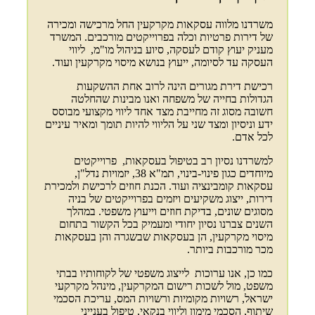
משרדנו מלווה עסקאות מקרקעין החל מרכישה ומכירה
של דירות פרטיות וכלה בפרוייקטים מורכבים. המשרד
מעניק יעוץ קודם לעסקה, סיוע בניהול מו"מ, ליווי
העסקה עד לסיומה, ייעוץ בנושא מיסוי מקרקעין ועוד.
רכישת דירת מגורים הינה לרוב אחת ההשקעות
הגדולות בחייה של משפחה ואנו מבינות שהחלטה
חשובה מסוג זה מחייבת מצד אחד ליווי מקצועי מבוסס
ידע וניסיון ומצד שני על הליווי להיות תומך ומאיר עיניים
לכל אדם.
למשרדנו נסיון רב בטיפול בעסקאות, פרוייקטים
מיוחדים כגון פינוי-בינוי, תמ"א 38, יזמויות נדל"ן,
עסקאות קומבינציה ועוד. הכנת חוזים לרכישת ולמכירת
דירות, ייצוג משקיעים ויזמים בפרוייקטים של בניה
מסוגים שונים, בדיקת חוזים וייעוץ משפטי. במהלך
השנים צברנו נסיון יחודי ומעמיק בכל הקשור בתחום
מיסוי מקרקעין, הן בעסקאות שבשגרה והן בעסקאות
מכר מורכבות ביותר.
כמו כן, אנו ערוכות לייצוג משפטי של לקוחותיו בבתי
משפט, מול לשכות רישום המקרקעין, מינהל מקרקעי
ישראל, רשויות מקומיות ורשויות המס, עריכת הסכמי
שיתוף, הסכמי מימון וליווי בנקאי, טיפול בענייני