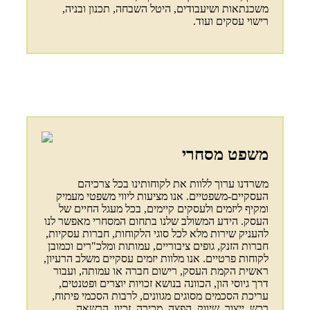
משכנתאות ושיעבודים, היטל השבחה, תכנון ובניה,
רישוי עסקים ועוד.
משפט מסחרי
משרדנו ערוך ללוות את לקוחותינו בכל צרכיהם
העסקיים-משפטיים. אנו מציעות ליווי משפטי מעמיק
ומקיף ליזמים ולעסקים קיימים, בכל מעגל החיים של
העסק. הידע המשולב שלנו בתחום המסחרי מאפשר לנו
להעניק שירות מלא לכל סוגי הלקוחות, חברות עסקיות,
חברות הזנק, גופים ציבוריים, עמותות ומלכ"רים וכמובן
לקוחות פרטיים. אנו מלוות יזמים עסקיים משלב הרעיון,
ראשית הקמת העסק, רישום חברה או עמותה, ועבור
דרך גיוסי הון, הכוונה בנושא זכויות יוצרים ופטנטים,
עריכת הסכמים מסוגים מגוונים, לרבות הסכמי פיתוח,
רכש, ייצור, שיווק, הפצה, מכירה, זכיון, הרשאה