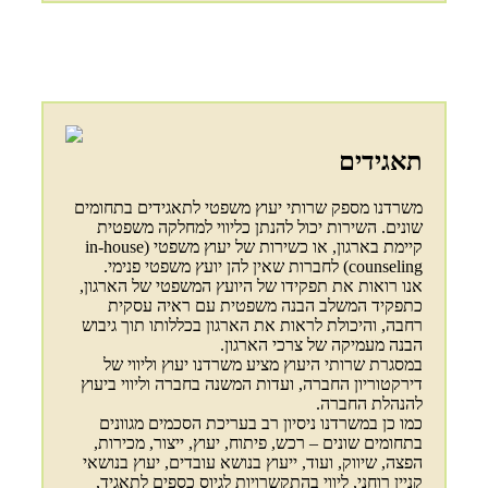
תאגידים
משרדנו מספק שרותי יעוץ משפטי לתאגידים בתחומים
שונים. השירות יכול להנתן כליווי למחלקה משפטית
קיימת בארגון, או כשירות של יעוץ משפטי (in-house
counseling) לחברות שאין להן יועץ משפטי פנימי.
אנו רואות את תפקידו של היועץ המשפטי של הארגון,
כתפקיד המשלב הבנה משפטית עם ראיה עסקית
רחבה, והיכולת לראות את הארגון בכללותו תוך גיבוש
הבנה מעמיקה של צרכי הארגון.
במסגרת שרותי היעוץ מציע משרדנו יעוץ וליווי של
דירקטוריון החברה, ועדות המשנה בחברה וליווי ביעוץ
להנהלת החברה.
כמו כן במשרדנו ניסיון רב בעריכת הסכמים מגוונים
בתחומים שונים – רכש, פיתוח, יעוץ, ייצור, מכירות,
הפצה, שיווק, ועוד, ייעוץ בנושא עובדים, יעוץ בנושאי
קניין רוחני, ליווי בהתקשרויות לגיוס כספים לתאגיד,