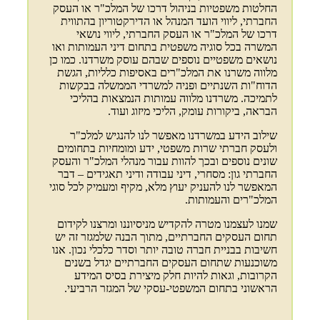
החלטות משפטיות בניהול דרכו של המלכ"ר או העסק
החברתי, ליווי הועד המנהל או הדירקטוריון בהתווית
דרכו של המלכ"ר או העסק החברתי, ליווי נושאי
המשרה בכל סוגיה משפטית בתחום דיני העמותות ואו
נושאים משפטיים נוספים שבהם עוסק משרדנו. כמו כן
מלווה משרנו את המלכ"רים באסיפות כלליות, הגשת
הדוח"ות השנתיים ופניה למשרדי הממשלה בבקשות
לתמיכה. משרדנו מלווה עמותות הנמצאות בהליכי
הבראה, ביקורות עומק, הליכי מיזוג ועוד.
שילוב הידע במשרדנו מאפשר לנו להנגיש למלכ"ר
ולעסק חברתי שרות משפטי, ידע ומומחיות בתחומים
שונים נוספים ובכך להוות עבור מנהלי המלכ"ר והעסק
החברתי גון: מסחרי, דיני עבודה ודיני תאגידים – דבר
המאפשר לנו להעניק יעוץ מלא, מקיף ומעמיק לכל סוגי
המלכ"רים והעמותות.
שמנו לעצמנו מטרה להקדיש מניסיוננו ומרצנו לקידום
תחום העסקים החברתיים, מתוך הבנה שלמגזר זה יש
חשיבות בבניית חברה טובה יותר וסדר כלכלי נכון. אנו
משוכנעות שתחום העסקים החברתיים יגדל בשנים
הקרובות, וגאות להיות חלק מיצירת בסיס המידע
הראשוני בתחום המשפטי-עסקי של המגזר הרביעי.