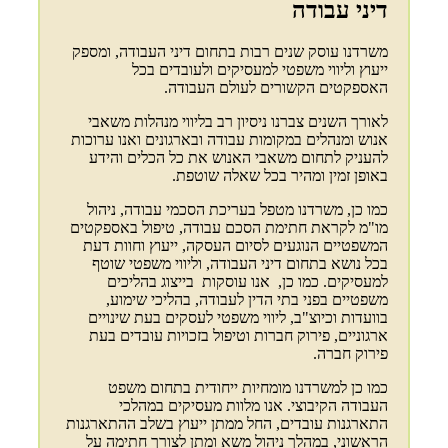
דיני עבודה
משרדנו עוסק שנים רבות בתחום דיני העבודה, ומספק
ייעוץ וליווי משפטי למעסיקים ולעובדים בכל
האספקטים הקשורים לעולם העבודה.
לאורך השנים צברנו ניסיון רב בליווי מנהלות משאבי
אנוש ומנהלים במקומות עבודה ובארגונים ואנו ערוכות
להעניק לתחום משאבי האנוש את כל הכלים והידע
באופן זמין ומהיר בכל שאלה שוטפת.
כמו כן, משרדנו מטפל בעריכת הסכמי עבודה, ניהול
מו"מ לקראת חתימת הסכם עבודה, טיפול באספקטים
המשפטיים הנוגעים לסיום העסקה, ייעוץ וחוות דעת
בכל נושא בתחום דיני העבודה, וליווי משפטי שוטף
למעסיקים. כמו כן, אנו עוסקות בייצוג בהליכים
משפטיים בפני בתי הדין לעבודה, בהליכי שימוע,
בוועדות וכיוצ"ב, ליווי משפטי לעסקים בעת שינויים
ארגוניים, פירוק חברות וטיפול בזכויות עובדים בעת
פירוק חברה.
כמו כן למשרדנו מומחיות ייחודית בתחום משפט
העבודה הקיבוצי. אנו מלוות מעסיקים במהלכי
התארגנות עובדים, החל ממתן ייעוץ בשלב ההתארגנות
הראשוני, במהלך ניהול משא ומתן לצורך חתימה על