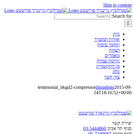
Skip to content
Search for:
בית
אודות המשרד
תחומי עיסוק
הצוות
מאמרים
נקיטת עמדה
מן התקשורת
בלוג
צור קשר
testimonial_bkgd2-compressor
digiadmin
2015-09-
24T18:16:52+00:00
יצירת קשר
סניף תל אביב
03-5444860
סניף חדרה
06-7349987